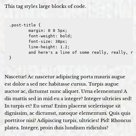
This tag styles large blocks of code.
.post-title {

	margin: 0 0 5px;

	font-weight: bold;

	font-size: 38px;

	line-height: 1.2;

	and here's a line of some really, really, really, really long text, just to see how the PRE tag handles it and to find out how it overflows;

}
Nascetur! Ac nascetur adipiscing porta mauris augue
est dolor a sed nec habitasse cursus. Turpis augue
auctor ac, dictumst nunc aliquet. Urna elementum! A
dis mattis sed in mid eu a integer? Integer ultricies sed!
In turpis et? Eu urna? Enim placerat scelerisque sit
dignissim, ac dictumst, natoque elementum. Quis quis
porttitor nisi? Adipiscing turpis, ultricies! Pid! Rhoncus
platea. Integer, proin duis lundium ridiculus?