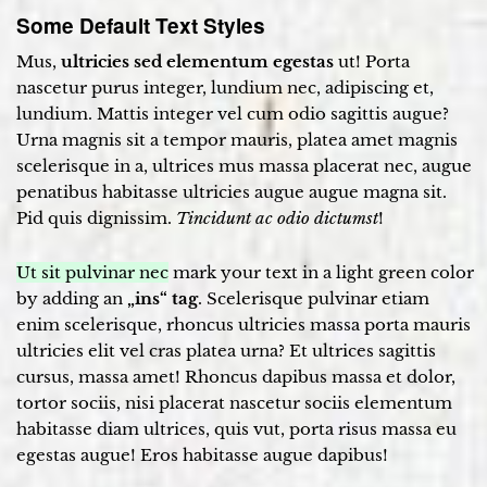
Some Default Text Styles
Mus,
ultricies sed elementum egestas
ut! Porta
nascetur purus integer, lundium nec, adipiscing et,
lundium. Mattis integer vel cum odio sagittis augue?
Urna magnis sit a tempor mauris, platea amet magnis
scelerisque in a, ultrices mus massa placerat nec, augue
penatibus habitasse ultricies augue augue magna sit.
Pid quis dignissim.
Tincidunt ac odio dictumst
!
Ut sit pulvinar nec
mark your text in a light green color
by adding an
„ins“ tag
. Scelerisque pulvinar etiam
enim scelerisque, rhoncus ultricies massa porta mauris
ultricies elit vel cras platea urna? Et ultrices sagittis
cursus, massa amet! Rhoncus dapibus massa et dolor,
tortor sociis, nisi placerat nascetur sociis elementum
habitasse diam ultrices, quis vut, porta risus massa eu
egestas augue! Eros habitasse augue dapibus!