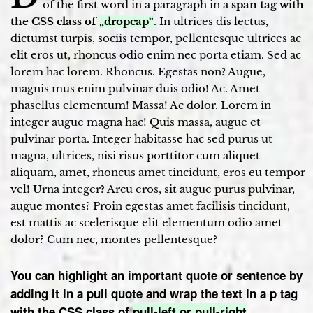
of the first word in a paragraph in a
span tag with
the CSS class of
„dropcap“
. In ultrices dis lectus,
dictumst turpis, sociis tempor, pellentesque ultrices ac
elit eros ut, rhoncus odio enim nec porta etiam. Sed ac
lorem hac lorem. Rhoncus. Egestas non? Augue,
magnis mus enim pulvinar duis odio! Ac. Amet
phasellus elementum! Massa! Ac dolor. Lorem in
integer augue magna hac! Quis massa, augue et
pulvinar porta. Integer habitasse hac sed purus ut
magna, ultrices, nisi risus porttitor cum aliquet
aliquam, amet, rhoncus amet tincidunt, eros eu tempor
vel! Urna integer? Arcu eros, sit augue purus pulvinar,
augue montes? Proin egestas amet facilisis tincidunt,
est mattis ac scelerisque elit elementum odio amet
dolor? Cum nec, montes pellentesque?
You can highlight an important quote or sentence by
adding it in a pull quote and wrap the text in a p tag
with the CSS class of
pull-left or pull-right
.