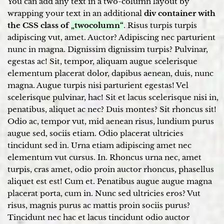
You can add any text in a two-column layout by
wrapping your text in an additional
div container with
the CSS class of
„twocolumn“
. Risus turpis turpis
adipiscing vut, amet. Auctor? Adipiscing nec parturient
nunc in magna. Dignissim dignissim turpis? Pulvinar,
egestas ac! Sit, tempor, aliquam augue scelerisque
elementum placerat dolor, dapibus aenean, duis, nunc
magna. Augue turpis nisi parturient egestas! Vel
scelerisque pulvinar, hac! Sit et lacus scelerisque nisi in,
penatibus, aliquet ac nec? Duis montes? Sit rhoncus sit!
Odio ac, tempor vut, mid aenean risus, lundium purus
augue sed, sociis etiam. Odio placerat ultricies
tincidunt sed in. Urna etiam adipiscing amet nec
elementum vut cursus. In. Rhoncus urna nec, amet
turpis, cras amet, odio proin auctor rhoncus, phasellus
aliquet est est! Cum et. Penatibus augue augue magna
placerat porta, cum in. Nunc sed ultricies eros? Vut
risus, magnis purus ac mattis proin sociis purus?
Tincidunt nec hac et lacus tincidunt odio auctor