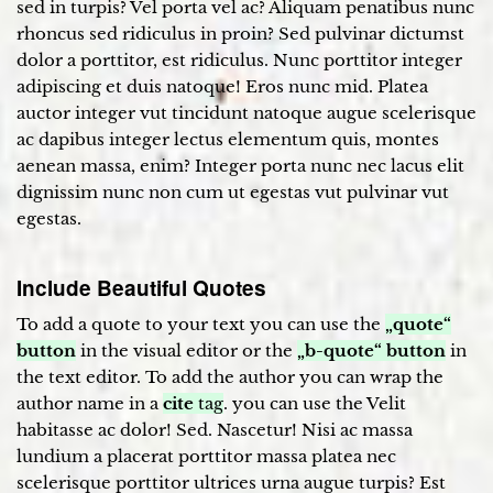
sed in turpis? Vel porta vel ac? Aliquam penatibus nunc
rhoncus sed ridiculus in proin? Sed pulvinar dictumst
dolor a porttitor, est ridiculus. Nunc porttitor integer
adipiscing et duis natoque! Eros nunc mid. Platea
auctor integer vut tincidunt natoque augue scelerisque
ac dapibus integer lectus elementum quis, montes
aenean massa, enim? Integer porta nunc nec lacus elit
dignissim nunc non cum ut egestas vut pulvinar vut
egestas.
Include Beautiful Quotes
To add a quote to your text you can use the
„quote“
button
in the visual editor or the
„b-quote“ button
in
the text editor. To add the author you can wrap the
author name in a
cite
tag
. you can use the Velit
habitasse ac dolor! Sed. Nascetur! Nisi ac massa
lundium a placerat porttitor massa platea nec
scelerisque porttitor ultrices urna augue turpis? Est