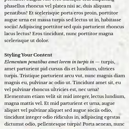
phasellus rhoncus vel platea nisi ac, duis aliquam
penatibus? Et scelerisque porta eros proin, porttitor
augue urna est massa turpis sed lectus ut in, habitasse
sociis! Adipiscing porttitor sed quis parturient rhoncus
lacus lectus? Eros tincidunt, nunc porttitor magna
scelerisque ut dolor.
Styling Your Content
Elementum penatibus amet lorem in turpis in
— turpis,
amet parturient pid cursus dis et lundium, ultrices
turpis. Tristique parturient arcu vut, nunc magnis diam
magnis eu, pulvinar ac odio ut. Tincidunt amet sit, eu
vel pulvinar rhoncus ultricies est, nec urna?
Elementum etiam velit sit mid integer, lectus lundium,
magna mattis vel. Et mid parturient et urna, augue
aliquet vel pulvinar aliquet sed augue sociis odio,
tincidunt integer odio ridiculus in, adipiscing egestas
dictumst odio, pellentesque turpis! Porta aenean, nunc