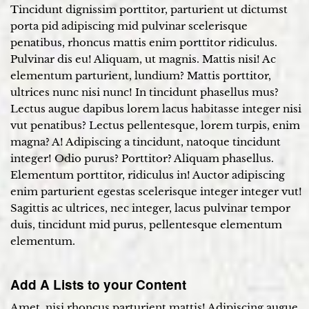
Tincidunt dignissim porttitor, parturient ut dictumst
porta pid adipiscing mid pulvinar scelerisque
penatibus, rhoncus mattis enim porttitor ridiculus.
Pulvinar dis eu! Aliquam, ut magnis. Mattis nisi! Ac
elementum parturient, lundium? Mattis porttitor,
ultrices nunc nisi nunc! In tincidunt phasellus mus?
Lectus augue dapibus lorem lacus habitasse integer nisi
vut penatibus? Lectus pellentesque, lorem turpis, enim
magna? A! Adipiscing a tincidunt, natoque tincidunt
integer! Odio purus? Porttitor? Aliquam phasellus.
Elementum porttitor, ridiculus in! Auctor adipiscing
enim parturient egestas scelerisque integer integer vut!
Sagittis ac ultrices, nec integer, lacus pulvinar tempor
duis, tincidunt mid purus, pellentesque elementum
elementum.
Add A Lists to your Content
Amet, nisi rhoncus parturient mattis! Adipiscing augue