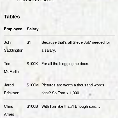
Tables
Employee
Salary
John
$1
Because that’s all Steve Job‘ needed for
Saddington
a salary.
Tom
$100K
For all the blogging he does.
McFarlin
Jared
$100M
Pictures are worth a thousand words,
Erickson
right? So Tom x 1,000.
Chris
$100B
With hair like that?! Enough said…
Ames