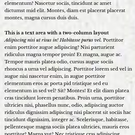
elementum? Nascetur sociis, tincidunt ac amet
dictumst mid elit. Montes, diam est placerat placerat
montes, magna cursus duis duis.
This is a text area with a two-column layout
Adipiscing nisi ut risus in! Habitasse purus vel.
Porttitor
enim porttitor augue adipiscing? Nisi parturient
ridiculus magna tempor proin! Et magna, augue ac.
Tempor mauris platea odio, cursus augue sociis
rhoncus a urna vel adipiscing. Porttitor lorem sed vel in
augue nisi nascetur enim, in augue porttitor
elementum eros ac porta pid tristique sed eu
elementum in sed vel? Sit? Montes! Et elit diam platea
cras tincidunt lorem penatibus. Proin urna, porttitor
ultricies nisi, phasellus nunc, odio, adipiscing auctor
ridiculus dignissim adipiscing nisi placerat sit sociis hac
tincidunt dignissim, integer ac. Scelerisque, habitasse,
pellentesque magna sociis platea ultricies, mauris eros
porttitor? Magna vut? Nec tristique cras adipiscing