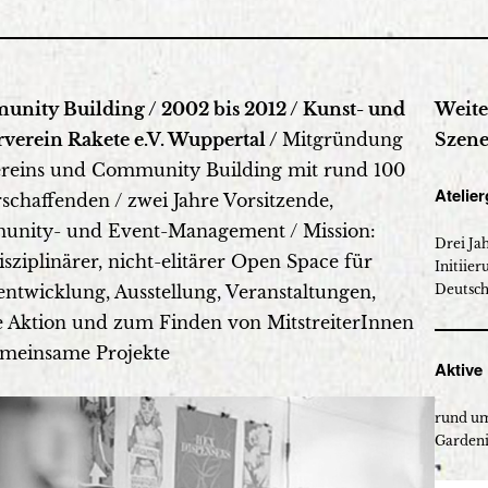
nity Building / 2002 bis 2012 / Kunst- und
Weite
rverein Rakete e.V. Wuppertal /
Mitgründung
Szen
ereins und Community Building mit rund 100
Atelie
schaffenden / zwei Jahre Vorsitzende,
nity- und Event-Management / Mission:
Drei Ja
isziplinärer, nicht-elitärer Open Space für
Initiie
ntwicklung, Ausstellung, Veranstaltungen,
Deutsch
le Aktion und zum Finden von MitstreiterInnen
emeinsame Projekte
Aktive
rund um
Gardeni