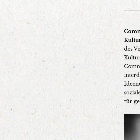
Commu
Kultu
des V
Kultur
Commu
interd
Ideene
sozia
für g