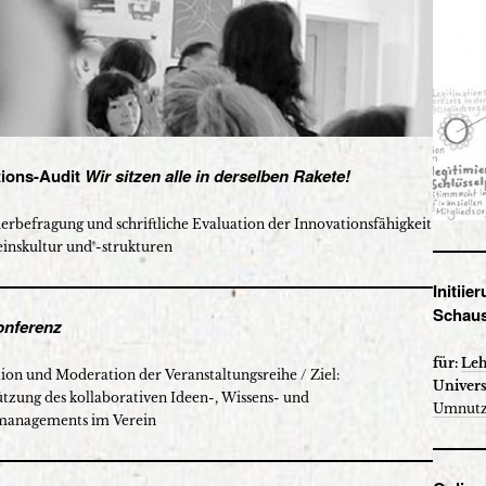
tions-Audit
Wir sitzen alle in derselben Rakete!
erbefragung und schriftliche Evaluation der Innovationsfähigkeit
inskultur und -strukturen
Initii
Schaus
onferenz
für:
Leh
ion und Moderation der Veranstaltungsreihe / Ziel:
Univers
tzung des kollaborativen Ideen-, Wissens- und
Umnutz
managements im Verein