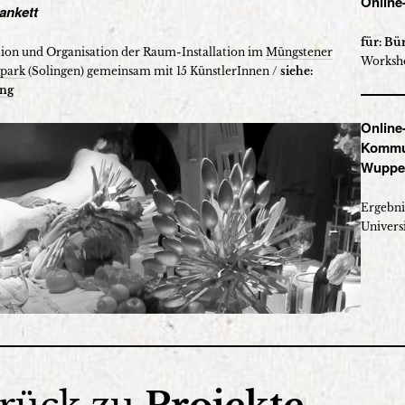
Online
ankett
für: Bü
ion und Organisation der Raum-Installation im
Müngstener
Worksh
park
(Solingen) gemeinsam mit 15 KünstlerInnen /
siehe:
ung
Online-
Kommun
Wupper
Ergebni
Univers