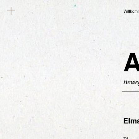
Willkom
A
Beweg
Elma