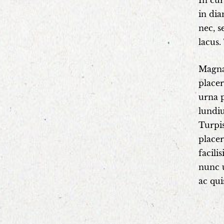
In cur
in dia
nec, s
lacus.
Magna 
placer
urna p
lundiu
Turpis
placer
facili
nunc u
ac qui