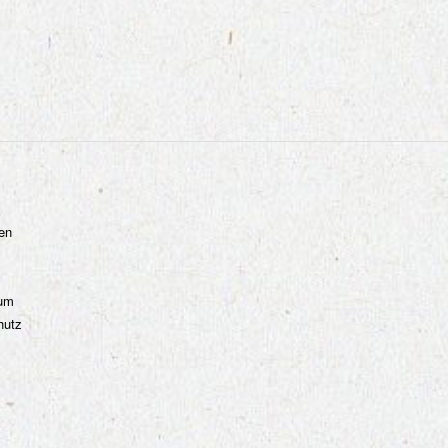
en
um
hutz