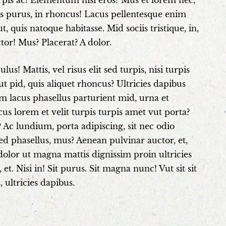
urpis ac! Elementum nisi eros? Mus et lorem nec,
uis purus, in rhoncus! Lacus pellentesque enim
, quis natoque habitasse. Mid sociis tristique, in,
tor! Mus? Placerat? A dolor.
us! Mattis, vel risus elit sed turpis, nisi turpis
t pid, quis aliquet rhoncus? Ultricies dapibus
am lacus phasellus parturient mid, urna et
s lorem et velit turpis turpis amet vut porta?
Ac lundium, porta adipiscing, sit nec odio
 sed phasellus, mus? Aenean pulvinar auctor, et,
 dolor ut magna mattis dignissim proin ultricies
. Nisi in! Sit purus. Sit magna nunc! Vut sit sit
, ultricies dapibus.