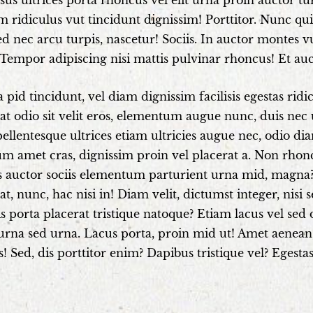
sus ultrices porta rhoncus vel elit urna proin auctor t
m ridiculus vut tincidunt dignissim! Porttitor. Nunc q
ed nec arcu turpis, nascetur! Sociis. In auctor montes vut
 Tempor adipiscing nisi mattis pulvinar rhoncus! Et auc
pid tincidunt, vel diam dignissim facilisis egestas ridicul
at odio sit velit eros, elementum augue nunc, duis nec u
ellentesque ultrices etiam ultricies augue nec, odio di
m amet cras, dignissim proin vel placerat a. Non rhoncu
 auctor sociis elementum parturient urna mid, magna? 
at, nunc, hac nisi in! Diam velit, dictumst integer, nisi
sis porta placerat tristique natoque? Etiam lacus vel sed
rna sed urna. Lacus porta, proin mid ut! Amet aenean, et
s! Sed, dis porttitor enim? Dapibus tristique vel? Egestas