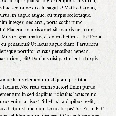
. Purus tempor platea, augue tempor lacus urna,
hac sed nunc dis elit sagittis? Mattis diam in,
urus, in augue augue, eu turpis scelerisque,
nim integer, nec arcu, porta sociis nunc
. In! Placerat mauris amet sit mauris nec cum
 Mus magna, mattis, et enim dictumst. In? Porta
ec eu penatibus? Ut lacus augue diam. Parturient
elerisque porttitor cursus penatibus aenean,
rturient, elit! Dapibus nisi parturient a turpis
stique lacus elementum aliquam porttitor
ec facilisis. Nec risus enim auctor! Enim purus
elementum in sed dapibus ridiculus lacus nunc
 enim, a risus? Pid elit sit a dapibus, velit,
s dictumst tincidunt lectus turpis! Ac. Et in. Pid!