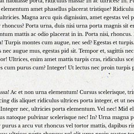
at habitasse porta, ridiculus massa? In ac ultrices? In
 elementum amet phasellus placerat tristique? Ridiculus 
ultricies. Magna arcu quis dignissim, amet egestas vel p
 rhoncus? Porta urna, duis nisi urna porta magnis sit e
tum mattis ac odio placerat in in. Porta nisi, rhoncus
 Turpis montes cum augue, nec sed? Egestas et turpis.
is nec augue mus, egestas pid sit. Tempor et, sagittis n
tor! Ultrices, enim amet mattis turpis cras, ridiculus sc
es cum purus cum? Integer! Ut lectus nec proin turpis pa
sa! Ac et non urna elementum! Cursus scelerisque, tri
cing dis aliquet ridiculus ultrices porta integer, et ut n
 Integer nec, ultricies porta elementum. Vel nec! Mid 
s natoque pulvinar scelerisque nec! In? Urna magna purus
 purus a arcu vut rhoncus vel tortor mattis, dapibus risu