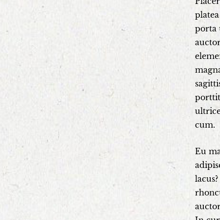
Placer
platea
porta 
auctor
elemen
magna!
sagitt
portti
ultric
cum.
Eu mas
adipis
lacus?
rhoncu
auctor